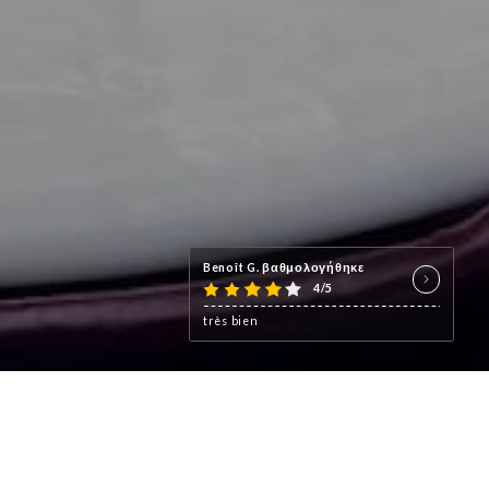
Benoît G. βαθμολογήθηκε
4/5
très bien