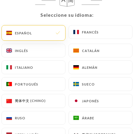
Seleccione su idioma:
Seleccione su idioma:
RESEÑA 303
RESTAURANT FRANÇAIS
FRANCÉS
FRANCÉS
ESPAÑOL
ESPAÑOL
1 Place Neuve Saint-Jean
69005 Lyon France
INGLÉS
INGLÉS
CATALÁN
CATALÁN
ITALIANO
ITALIANO
ALEMÁN
ALEMÁN
PORTUGUÉS
PORTUGUÉS
SUECO
SUECO
简体中文 (CHINO)
简体中文 (CHINO)
JAPONÉS
JAPONÉS
RUSO
RUSO
ÁRABE
ÁRABE
¿Quiénes somos?