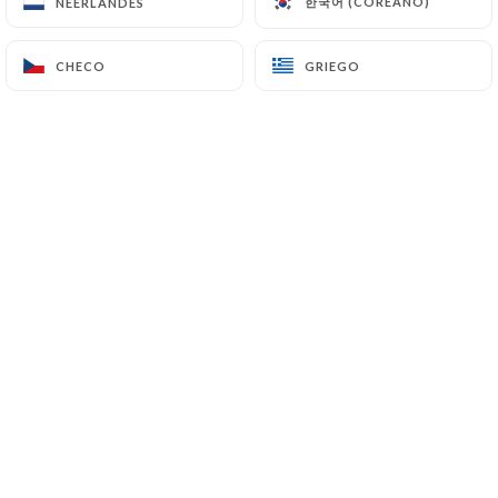
한국어 (COREANO)
한국어 (COREANO)
NEERLANDÉS
NEERLANDÉS
CHECO
CHECO
GRIEGO
GRIEGO
Les Ventres Jaunes
est un véritable
bijou de la cuisine française
traditionnelle.
Avec son ambiance chaleureuse et son
service attentionné, c'est l'endroit idéal
pour savourer de délicieux plats
français.
Que vous veniez pour un dîner
romantique, un repas entre amis ou un
déjeuner d'affaires,
Les Ventres Jaunes
vous accueille avec plaisir.