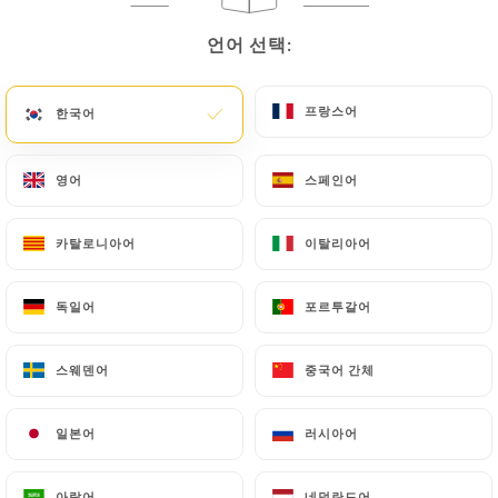
언어 선택:
언어 선택:
303 리뷰
프랑스어
프랑스어
한국어
한국어
RESTAURANT FRANÇAIS
1 Place Neuve Saint-Jean
69005 Lyon France
영어
영어
스페인어
스페인어
카탈로니아어
카탈로니아어
이탈리아어
이탈리아어
독일어
독일어
포르투갈어
포르투갈어
스웨덴어
스웨덴어
중국어 간체
중국어 간체
일본어
일본어
러시아어
러시아어
소개
아랍어
아랍어
네덜란드어
네덜란드어