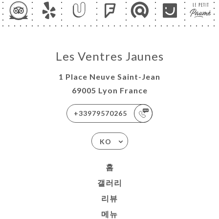
Les Ventres Jaunes
1 Place Neuve Saint-Jean
69005 Lyon France
+33979570265
KO
홈
갤러리
리뷰
메뉴